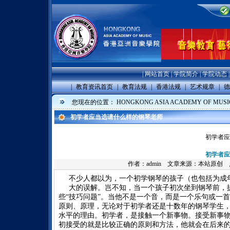
|
网站首页
|
学院简介
|
学院动态
|
教育资讯首页
|
教育法规
|
香港法规
|
艺术规章
|
德
您现在的位置：
HONGKONG ASIA ACADEMY OF MUSI
初学者应当选请什么样的钢琴老师
初学者应
初学者应
作者：
admin
文章来源：本站原创 点击数
不少人都以为，一个初学钢琴的孩子（也包括为成
大的误解。岂不知，当一个孩子初次坐到钢琴前，
些“技巧问题”。当他不是一个音，而是一个乐句或一
原则、原理，无论对于初学者还是十数年的钢琴学生
水平的理由。初学者，是接触一个新事物。接受新事
初接受的就是比较正确的原则和方法，他就会在后来