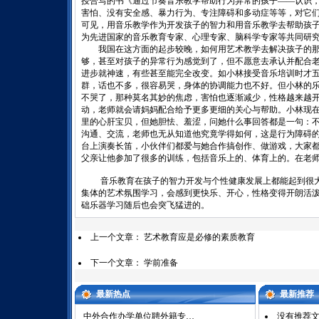
授合写的书《通过节奏音乐教学帮助行为异常的孩子——认识
害怕、没有安全感、暴力行为、专注障碍和多动症等等，对它
可见，用音乐教学作为开发孩子的智力和用音乐教学去帮助孩
为先进国家的音乐教育专家、心理专家、脑科学专家等共同研
我国在这方面的起步较晚，如何用艺术教学去解决孩子的那
够，甚至对孩子的异常行为感觉到了，但不愿意去承认并配合
进步就神速，有些甚至能完全改变。如小林接受音乐培训时才
群，话也不多，很容易哭，身体的协调能力也不好。但小林的
不哭了，那种莫名其妙的焦虑，害怕也逐渐减少，性格越来越
动，老师就会请妈妈配合给予更多更细的关心与帮助。小林现
里的心肝宝贝，但她胆怯、羞涩，问她什么事回答都是一句：
沟通、交流，老师也无从知道他究竟学得如何，这是行为障碍
台上演奏长笛，小伙伴们都爱与她合作搞创作、做游戏，大家
父亲让他参加了很多的训练，包括音乐上的、体育上的。在老
音乐教育在孩子的智力开发与个性健康发展上都能起到很大
集体的艺术氛围学习，会感到更快乐、开心，性格变得开朗活
础乐器学习随后也会突飞猛进的。
上一个文章：
艺术教育应是必修的素质教育
下一个文章：
学前准备
最新热点
最新推荐
中外合作办学单位聘外籍专…
没有推荐