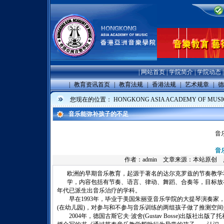
|
网站首页
|
学院简介
|
学院动态
|
教育资讯首页
|
教育法规
|
香港法规
|
艺术规章
|
德
您现在的位置：
HONGKONG ASIA ACADEMY OF MUSI
音乐能弥补孩子的不足
音
音
作者：
admin
文章来源：本站原创 点击数
欧洲的早期音乐教育，起源于著名的达尔克罗兹的节奏教学
学，内容包括有节奏、语言、律动、舞蹈、合奏等，目标放
年代已派生出音乐治疗的学科。
早在1993年，毕业于美国朱丽亚音乐学院的大提琴演奏家
(在幼儿园)，对参与和不参与音乐训练的两组孩子做了推测空
2004年，德国古斯它夫·波舍(Gustav Bosse)出版社出版了托神根音乐