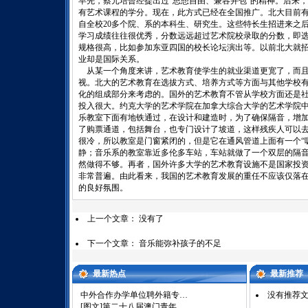
早先，蔡元培曾经提出过“思想自由、兼容并包”的精神。后来
有艺术课程的学分。现在，此方式已经在全国推广。北大目前有
自全校20多个院、系的本科生、研究生。这些特长生招进来之
学习成绩往往很优秀，分数远远超过艺术院校录取的分数，即
规格很高，比如参加东亚四国的校长论坛演出等。以前北大就
业却是国际关系。
从某一个角度来讲，艺术教育使学生的就业渠道更宽了，而且
视。北大的艺术教育在选拔方式、培养方式等方面与其他学校
化的组成部分来考虑的。国外的艺术教育不管从学校方面还是
投入很大。约克大学的艺术学院在加拿大综合大学的艺术学院
乐教室下面有地铁通过，在设计和建造时，为了确保隔音，增
了购票通道，包括舞台，也专门设计了坡道，这样残疾人可以
很冷，所以教室是门窗紧闭的，但是它在通风管道上面有一个“
静；音乐系的教室靠近多伦多车站，车站就做了一个双层的隔
然做得不够。再者，国外许多大学的艺术教育设施不是国家投资
非常普遍。由此看来，我国的艺术教育发展的重任不应该仅落
的良好氛围。
上一个文章： 没有了
下一个文章：
音乐能弥补孩子的不足
最新热点
最新推荐
中外合作办学单位聘外籍专…
没有推荐
[图文]
第二十八届澳门青年…