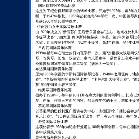
励，音乐比赛大为盛行，1957年，成立了国际音乐比赛联合会
国际肖邦钢琴作品比赛
这是为了纪念肖邦而举办的钢琴比赛，开始于1927年，每5
断，于1947年恢复。1955年起仍按每5年举行一次。中国钢琴家
凡获1980年第10届特殊奖。
伊丽莎白女王国际音乐比赛
由1929年成立的“伊丽莎白王后音乐基金会”主办，地点在比
小提琴比赛”，由大卫·奥伊斯特拉赫获一等奖。第2年为钢琴比
名称，此后按第1年钢琴、第2年小提琴、第3年作曲、第4年休
日内瓦国际音乐比赛
1939年起每年在瑞士的日内瓦举行一次。第2次世界大战期间仅
琴、管风琴、长笛、双簧管、室内乐重奏等，是世界上高水平
圣婴曾获1958年钢琴比赛二等奖（该届无一等奖）。
布达佩斯国际音乐比赛
原为1933年创设的李斯特国际钢琴比赛，1948年改用现称
赛”、“李斯特和巴托克钢琴比赛”、“卡萨尔斯大提琴比赛”、“
获1956年钢琴比赛三等奖。
维奥蒂国际音乐比赛
创办于1950年，每年的10-11月在意大利的维切利举行。
琴、声乐、作曲三方面的内容。然后按年代的不同，增加小提
慕尼黑国际音乐比赛
以慕尼黑的巴伐利亚广播协会为中心，由德国9个广播协会参加筹
音乐比赛”。与日内瓦国际音乐比赛一样，有26个项目。每年
舒曼国际音乐比赛
这项比赛于1956年为纪念舒曼逝世100周年而创设，每年在
赛中获得第八名。
柴科夫斯基国际音乐比赛