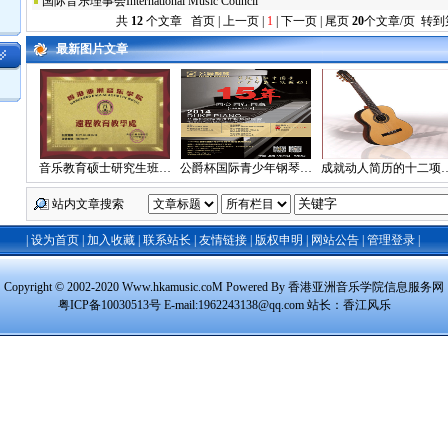
国际音乐理事会International Music Council
共
12
个文章 首页 | 上一页 |
1
| 下一页 | 尾页
20
个文章/页 转到
最新图片文章
音乐教育硕士研究生班…
公爵杯国际青少年钢琴…
成就动人简历的十二项
站内文章搜索
|
设为首页
|
加入收藏
|
联系站长
|
友情链接
|
版权申明
|
网站公告
|
管理登录
|
Copyright © 2002-2020 Www.hkamusic.coM Powered By 香港亚洲音乐学院信息服务网
粤ICP备10030513号 E-mail:1962243138@qq.com 站长：
香江风乐