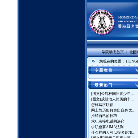
|
学院动态首页
|
校园
您现在的位置：
HONGK
专 题 栏 目
最 新 热 门
[图文]
公爵杯国际青少年…
[图文]
成就动人简历的十…
怎样写求职信
网上简历如何突出自身优…
推销自己的技巧
求职者接电话的决窍
求职也要AIMA法则
什么样的人可以报名参加…