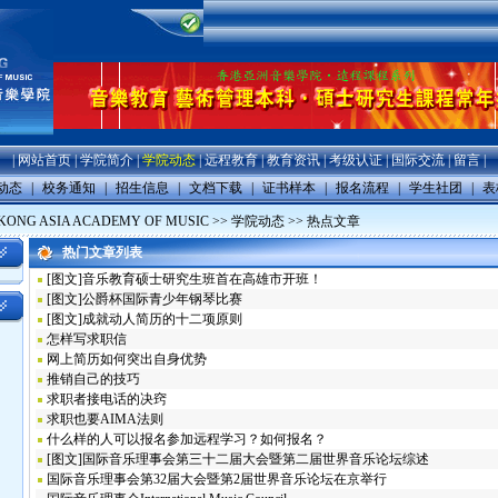
|
网站首页
|
学院简介
|
学院动态
|
远程教育
|
教育资讯
|
考级认证
|
国际交流
|
留言
|
动态
|
校务通知
|
招生信息
|
文档下载
|
证书样本
|
报名流程
|
学生社团
|
表
ONG ASIA ACADEMY OF MUSIC
>>
学院动态
>> 热点文章
热门文章列表
[图文]
音乐教育硕士研究生班首在高雄市开班！
[图文]
公爵杯国际青少年钢琴比赛
[图文]
成就动人简历的十二项原则
怎样写求职信
网上简历如何突出自身优势
推销自己的技巧
求职者接电话的决窍
求职也要AIMA法则
什么样的人可以报名参加远程学习？如何报名？
[图文]
国际音乐理事会第三十二届大会暨第二届世界音乐论坛综述
国际音乐理事会第32届大会暨第2届世界音乐论坛在京举行