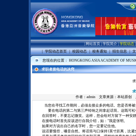
|
网站首页
|
学院简介
|
学院动态
|
学院动态首页
|
校园动态
|
校务通知
|
招生信息
|
文
您现在的位置：
HONGKONG ASIA ACADEMY OF MUSI
求职者接电话的决窍
求
求
作者：
admin
文章来源：本站原创 点击数
当您在寻找工作期间，必须去接众多的电话。您是否将被
要在电话的第二与第三声铃响之间拿起话筒。这既可松
在回答时，不要忘记微笑。这样，您会给对方留下一种安静
在接电话时首先应该进行自我介绍，如：
"
我是张明。
如果对方说出自己的名字时，您一定要记住他。
说话要慢些，嗓音自然。将话筒与口保持
1
英寸
距离，比避