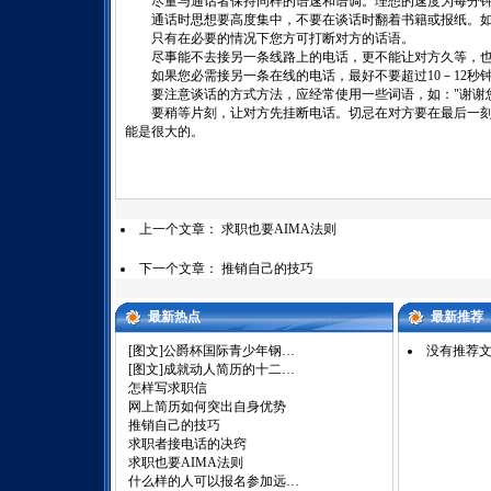
尽量与通话者保持同样的语速和语调。理想的速度为每分
通话时思想要高度集中，不要在谈话时翻着书籍或报纸。如
只有在必要的情况下您方可打断对方的话语。
尽事能不去接另一条线路上的电话，更不能让对方久等，也
如果您必需接另一条在线的电话，最好不要超过
10
－
12
秒
要注意谈话的方式方法，应经常使用一些词语，如：
"
谢谢
要稍等片刻，让对方先挂断电话。切忌在对方要在最后一刻
能是很大的。
上一个文章：
求职也要AIMA法则
下一个文章：
推销自己的技巧
最新热点
最新推荐
[图文]
公爵杯国际青少年钢…
没有推荐
[图文]
成就动人简历的十二…
怎样写求职信
网上简历如何突出自身优势
推销自己的技巧
求职者接电话的决窍
求职也要AIMA法则
什么样的人可以报名参加远…