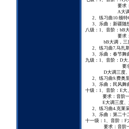
要求：音
A
大
2
、练习曲
10.
顿特
3
、乐曲：新疆随
八级：
1
、音阶：
bB
要求：音
bB
大调，三
2
、练习曲
7.
马扎
3
、乐曲：春节舞
九级：
1
、音阶：
D
大
要求：音
D
大调三度
2
、练习曲
9.
费奥
3
、乐曲；民风舞
十级：
1
、音阶：
E
大
要求：音阶
E
大调三度、
2
、练习曲
4.
克莱
3
、乐曲：第二十
十一级：
1
、音阶：
F
要求：音阶