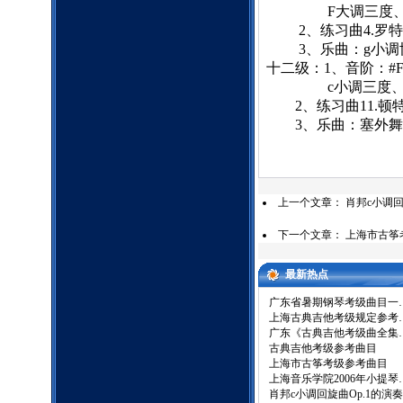
F
大调三度
2
、练习曲
4.
罗特
3
、乐曲：
g
小调
十二级：
1
、音阶：
#
c
小调三度
2
、练习曲
11.
顿
3
、乐曲：塞外舞
上一个文章：
肖邦c小调回
下一个文章：
上海市古筝
最新热点
广东省暑期钢琴考级曲目一
上海古典吉他考级规定参考
广东《古典吉他考级曲全集
古典吉他考级参考曲目
上海市古筝考级参考曲目
上海音乐学院2006年小提琴
肖邦c小调回旋曲Op.1的演奏