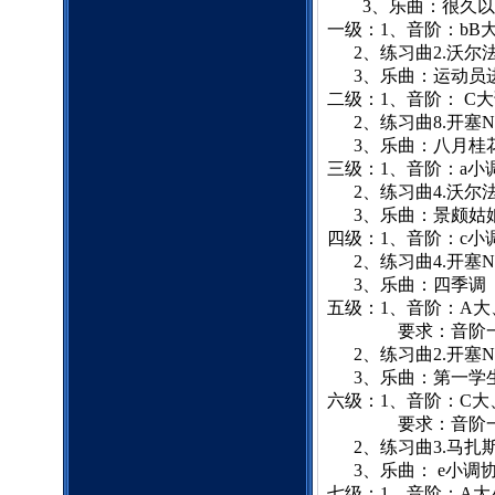
3
、乐曲：很久以
一级：
1
、音阶：
bB
2
、练习曲
2.
沃尔
3
、乐曲：运动员
二级：
1
、音阶：
C
大
2
、练习曲
8.
开塞
N
3
、乐曲：八月桂
三级：
1
、音阶：
a
小
2
、练习曲
4.
沃尔
3
、乐曲：景颇姑
四级：
1
、音阶：
c
小
2
、练习曲
4.
开塞
N
3
、乐曲：四季调
五级：
1
、音阶：
A
大
要求：音阶一
2
、练习曲
2.
开塞
N
3
、乐曲：第一学
六级：
1
、音阶：
C
大
要求：音阶一
2
、练习曲
3.
马扎
3
、乐曲：
e
小调
七级：
1
、音阶：
A
大