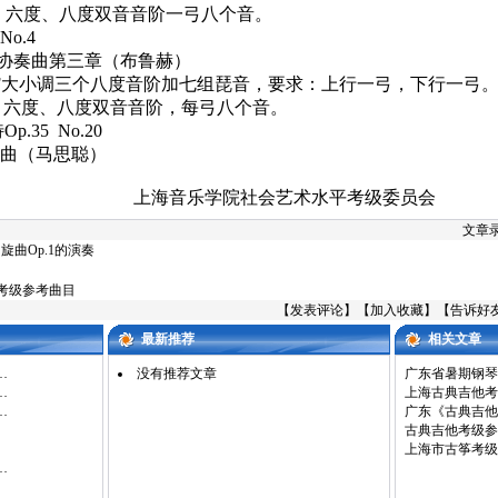
、六度、八度双音音阶一弓八个音。
No.4
协奏曲第三章（布鲁赫）
F
大小调三个八度音阶加七组琵音，要求：上行一弓，下行一弓
、六度、八度双音音阶，每弓八个音。
特
Op.35
No.20
曲（马思聪）
上海音乐学院社会艺术水平考级委员会
文章录
旋曲Op.1的演奏
考级参考曲目
【
发表评论
】【
加入收藏
】【
告诉好
最新推荐
相关文章
…
没有推荐文章
广东省暑期钢琴
…
上海古典吉他考
…
广东《古典吉他
古典吉他考级参
上海市古筝考级
…