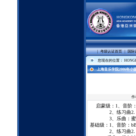
|
考级认证首页
|
国际
您现在的位置：
HONGK
上海音乐学院2006年
作
启蒙级：
1
、音阶
2
、练习曲
2.
3
、乐曲：蜜
基础级：
1
、音阶：
b
2
、练习曲
2.