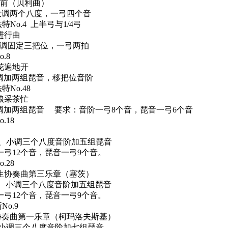
前（贝利曲）
大调两个八度，一弓四个音
法特
No.4
上半弓与
1/4
弓
进行曲
调固定三把位，一弓两拍
o.8
花遍地开
调加两组琵音，移把位音阶
法特
No.48
娘采茶忙
调加两组琵音
要求：音阶一弓
8
个音，琵音一弓
6
个音
o.18
、小调三个八度音阶加五组琵音
弓
12
个音，琵音一弓
9
个音。
o.28
生协奏曲第三乐章（塞茨）
、小调三个八度音阶加五组琵音
弓
12
个音，琵音一弓
9
个音。
斯
No.9
协奏曲第一乐章（柯玛洛夫斯基）
小调三个八度音阶加七组琵音