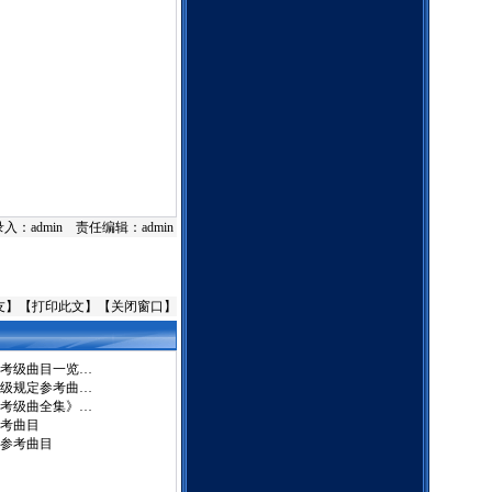
。
入：admin 责任编辑：admin
友
】【
打印此文
】【
关闭窗口
】
考级曲目一览…
级规定参考曲…
考级曲全集》…
考曲目
参考曲目