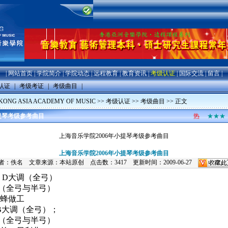
|
网站首页
|
学院简介
|
学院动态
|
远程教育
|
教育资讯
|
考级认证
|
国际交流
|
留言
|
认证
|
考级考证
|
考级曲目
|
ONG ASIA ACADEMY OF MUSIC
>>
考级认证
>>
考级曲目
>> 正文
小提琴考级参考曲目
热
★★★
上海音乐学院2006年小提琴考级参考曲目
上海音乐学院2006年小提琴考级参考曲目
者：佚名 文章来源：本站原创 点击数：3417 更新时间：2009-06-27
：
D
大调（全弓）
（全弓与半弓）
蜂做工
B
大调（全弓）；
（全弓与半弓）