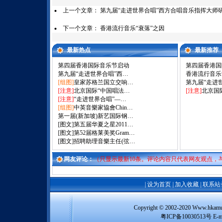
上一个文章：
第九届“走进世界合唱”西方合唱音乐指挥大师
下一个文章：
香港流行音乐“衰落”之因
最新热点
最新推荐
第四届香港国际音乐节启动
第四届香港国
第九届“走进世界合唱”西…
香港流行音乐
[组图]
皇家苏格兰国立交响…
第九届“走进
[注意]
北京国际“中国唱法…
[注意]
北京国
[注意]
“走进世界合唱”—…
[组图]
中英音樂家協會Chin…
第一届(新加坡)新艺国际钢…
[图文]
第五届华夏之星2011…
[图文]
第52届格莱美奖Gram…
[图文]
招聘助理音樂主任(弦…
网友评论：
（只显示最新10条。评论内容只代表网友观点，
|
设为首页
|
加入收藏
|
联系站
Copyright © 2002-2020 Www
粤ICP备10030513号 E-m