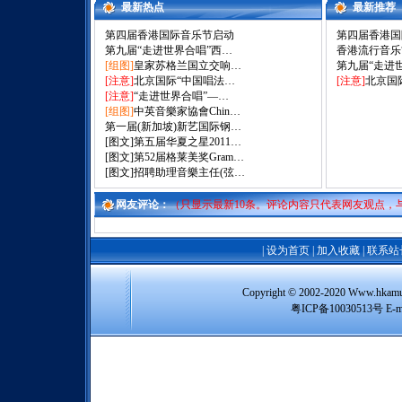
最新热点
最新推荐
第四届香港国际音乐节启动
第四届香港国
第九届“走进世界合唱”西…
香港流行音乐
[组图]
皇家苏格兰国立交响…
第九届“走进
[注意]
北京国际“中国唱法…
[注意]
北京国
[注意]
“走进世界合唱”—…
[组图]
中英音樂家協會Chin…
第一届(新加坡)新艺国际钢…
[图文]
第五届华夏之星2011…
[图文]
第52届格莱美奖Gram…
[图文]
招聘助理音樂主任(弦…
网友评论：
（只显示最新10条。评论内容只代表网友观点，
|
设为首页
|
加入收藏
|
联系站
Copyright © 2002-2020 Www
粤ICP备10030513号 E-m