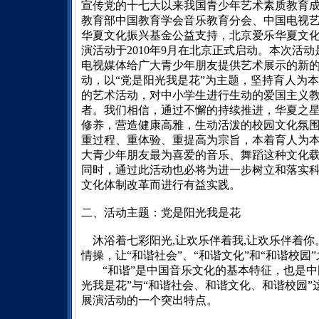
宣传党的十七大以来我国青少年艺术素质教育
教育部中国教育学会音乐教育分会、中国电视
华夏文化振兴基金公益支持，北京爱乐华夏文
演活动于
2010
年
9
月在北京正式启动。本次活动
电视媒体给广大青少年朋友提供艺术展示的新
动，以“党是阳光我是花”为主题，坚持育人为
的艺术活动，对中小学生进行生动的爱国主义
者。我们相信，通过不懈的持续推进，华夏之
修养，营造健康高雅，生动活泼的校园文化氛
重过程、重体验、重提高为宗旨，本着育人为
大青少年朋友最为喜爱的音乐、舞蹈这种文化载体
同时，通过此活动也必将为进一步树立和落实
文化体制改革而进行有益实践。
二、
活动主题：党是阳光我是花
沐浴着七彩阳光
,
让欢乐伴着我
,
让欢乐伴着你
情操，让“和谐社会”、“和谐文化”和“和谐校园
“和谐”是中国音乐文化的基本特征，也是
光我是花”与“和谐社会、和谐文化、和谐校园
展演活动的一个突出特点。