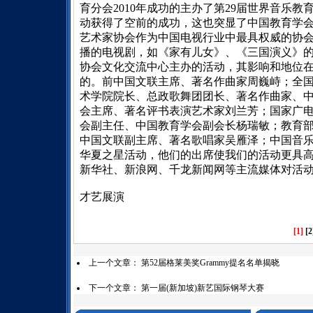
育分会
2010
年成功的主办了第
29
届世界音乐教
动获得了空前的成功，这也突显了中国教育学
艺术家协会作为中国电视行业中最具权威的协
播的电视剧，如《家有儿女》、《三国演义》
协会文化交流中心主办的活动，其影响和地位
的。前中国文联主席、著名作曲家周巍峙；全
术学院院长、总政歌舞团团长、著名作曲家、
会主席、著名评书表演艺术家刘兰芳；国家广
会副主任、中国教育学会副会长杨瑞敏；教育
中国文联副主席、著名歌唱家吴雁泽；中国音
华夏之星活动，他们的出席使我们的活动更具
新华社、新浪网、千龙新闻网等主流媒体对活
才艺展演
[1]
[2
上一个文章：
第52届格莱美奖Grammy提名名单揭晓
下一个文章：
第一届(新加坡)新艺国际钢琴大赛