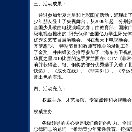
三、活动成果：
通过参加华夏之星和七彩阳光活动，涌现出
少年朋友登上了央视舞台，从
2006
年起，分别
全国少儿歌曲电视演唱大赛；由教育部、国家
级电视台推出的“阳光伙伴”全国亿万学生阳光
优秀文艺节目展演晚会、同在蓝天下电视晚会、
亮梦想”六一特别节目和教师节晚会的录制工作
了金奖，并由组委会推荐参加了上海东方卫视
华夏之星
2010
比赛的选手罗兰图在
CCTV
《非常
演并获得金、银、铜奖的部分优秀选手入选了
快递》、《成长在线》、《非常
6+1
》、《幸运
常出色的表现。
四、活动亮点：
权威主办、才艺展演、专家点评和央视晚会
权威主办
各级领导的关心更是我们前进的动力。全国
忠德同志的题词：“推动青少年素质教育、挖掘